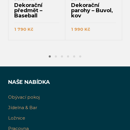
Dekorační
Dekorační
předmět –
parohy – Buvol,
Baseball
kov
1 790
Kč
1 990
Kč
PŘIDAT DO KOŠÍKU
PŘIDAT DO KOŠÍKU
NAŠE NABÍDKA
Obývací pokoj
Jídelna & Bar
Ložnice
Pracovna