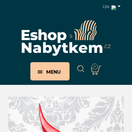
CZK
0
MENU