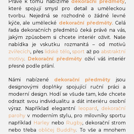
Právě k tomu nabízíme
dekorační předměty
,
které spojují smysl pro detail a uměleckou
tvorbu. Nejedná se rozhodně o žádné levné
kýče, ale umělecké
dekorační předměty
. Celá
řada dekoračních předmětů čeká právě na vás,
jakým způsobem si chcete interiér oživit. Naše
nabídka je vskutku rozmanitá – od motivů
zvířecích
, přes
lidské tělo
,
sport
až po
abstraktní
motivy
.
Dekorační předměty
oživí váš interiér
přesně podle přání.
Námi nabízené
dekorační předměty
jsou
designovými doplňky spojující ruční práci a
moderní design. Hodí se všude tam, kde chcete
odrazit svou individualitu a dát interiéru osobní
výraz. Například elegantní
leopard
,
dekorační
parohy
v moderním stylu, pro milovníky sportu
například
Harley
nebo
Rugby
, dekorační strom
nebo třeba
obličej Buddhy
. To vše a mnohem