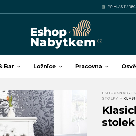
PŘIHLÁSIT / RE
& Bar
Ložnice
Pracovna
Osvě
ESHOPSNABYTK
STOLKY
>
KLASI
Klasic
stolek