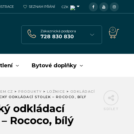
GISTRACE
SEZNAM PŘÁNÍ
CZK
0
Zákaznická podpora
728 830 830
tlení
Bytové doplňky
EM.CZ
>
PRODUKTY
>
LOŽNICE
>
ODKLÁDACÍ
CKÝ ODKLÁDACÍ STOLEK – ROCOCO, BÍLÝ
ký odkládací
SDÍLET
 – Rococo, bílý