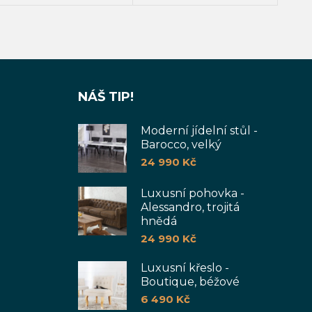
PŘIDAT DO KOŠÍKU
P
NÁŠ TIP!
Moderní jídelní stůl -
Barocco, velký
24 990
Kč
Luxusní pohovka -
Alessandro, trojitá
hnědá
24 990
Kč
Luxusní křeslo -
Boutique, béžové
6 490
Kč