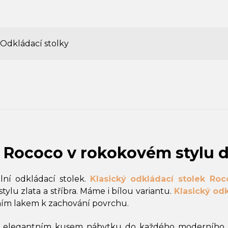
Odkládací stolky
k Rococo v rokokovém stylu 
lní odkládací stolek.
Klasický odkládací stolek Roc
lu zlata a stříbra. Máme i bílou variantu.
Klasický od
álním lakem k zachování povrchu.
elegantním kusem nábytku do každého moderního int