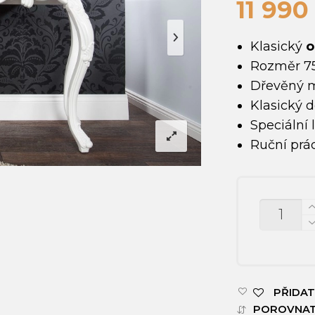
11 99
Klasický
o
Rozměr 75
Dřevěný m
Klasický 
Speciální 
Ruční prá
MNOŽSTV
PŘIDAT
POROVNA