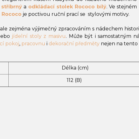
stříbrný
a
odkládací stolek Rococo bílý
. Ve stejném
k Rococo
je poctivou ruční prací se stylovými motivy.
, ale zejména výjimečný zpracováním s nádechem histori
ebo
jídelní stoly z masivu
. Může být i samostatným ná
cí pokoj
,
pracovnu
i
dekorační předměty
nejen na tento 
Délka (cm)
112 (B)