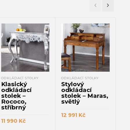
ODKLÁDACÍ STOLKY
ODKLÁDACÍ STOLKY
ODK
Klasický
Stylový
St
odkládací
odkládací
od
stolek –
stolek – Maras,
st
Rococo,
světlý
Si
stříbrný
ká
12 991
Kč
11 990
Kč
5 
PŘIDAT DO KOŠÍKU