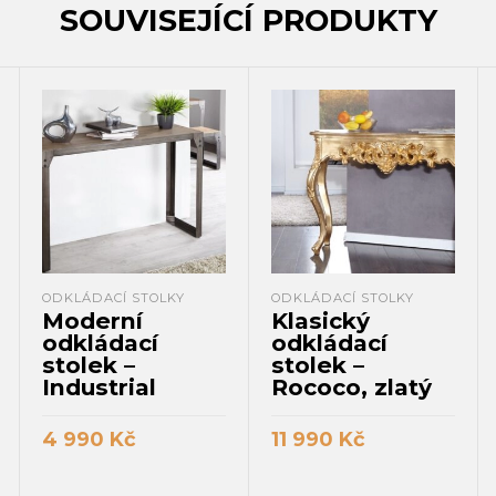
SOUVISEJÍCÍ PRODUKTY
ODKLÁDACÍ STOLKY
ODKLÁDACÍ STOLKY
Moderní
Klasický
odkládací
odkládací
stolek –
stolek –
Industrial
Rococo, zlatý
4 990
Kč
11 990
Kč
PŘIDAT DO KOŠÍKU
PŘIDAT DO KOŠÍKU