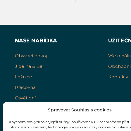
PŘIDAT DO KOŠÍKU
NAŠE NABÍDKA
UŽITEČ
Obývací pokoj
Vše o nák
Jídelna & Bar
Obchodní
Ložnice
Kontakty
Pracovna
Osvětlení
Bytové doplňky
Spravovat Souhlas s cookies
Abychom poskytli co nejlepší služby, používáme k ukládání a/nebo příst
informacím o zařízení, technologie jako jsou soubory cookies. Souhlas s 