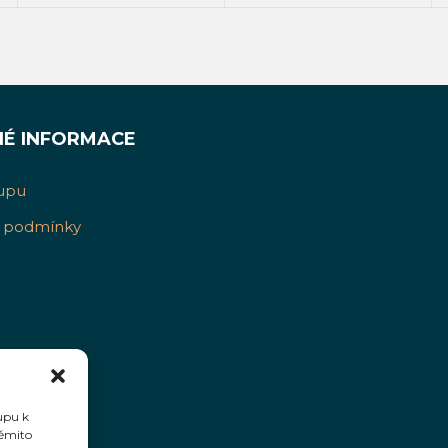
NÉ INFORMACE
upu
 podmínky
upu k
těmito