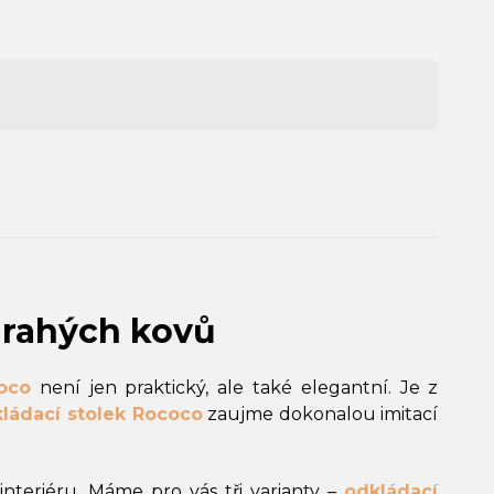
drahých kovů
oco
není jen praktický, ale také elegantní. Je z
kládací stolek Rococo
zaujme dokonalou imitací
eriéru. Máme pro vás tři varianty –
odkládací