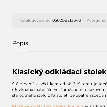
Katalogové číslo:
0502b821ab4d
Kategorie:
Popis
Klasický odkládací stole
Stále nemáte věci kam odložit? K tomu je ideá
dřevěného materiálu ve starožitném rokokovém sty
starožitného stolu z 18. století. Je opatřen speci
Klasický odkládací stolek Rococo
je nadmíru 