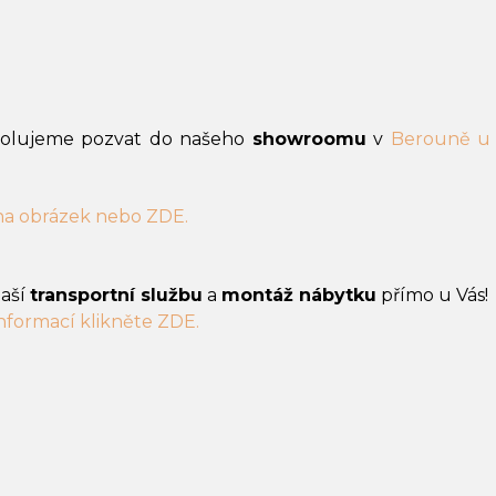
volujeme pozvat do našeho
showroomu
v
Berouně u
 na obrázek nebo ZDE.
naší
transportní službu
a
montáž nábytku
přímo u Vás!
informací klikněte ZDE.