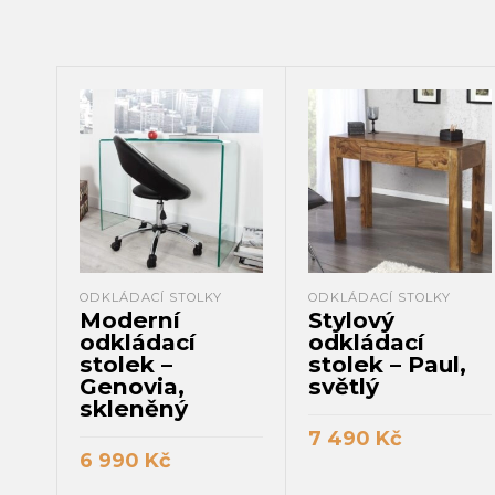
ODKLÁDACÍ STOLKY
ODKLÁDACÍ STOLKY
Moderní
Stylový
odkládací
odkládací
stolek –
stolek – Paul,
Genovia,
světlý
skleněný
7 490
Kč
6 990
Kč
PŘIDAT DO KOŠÍKU