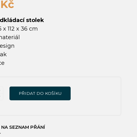
0
Kč
dkládací stolek
 x 112 x 36 cm
ateriál
design
lak
ce
Í
PŘIDAT DO KOŠÍKU
 NA SEZNAM PŘÁNÍ
T