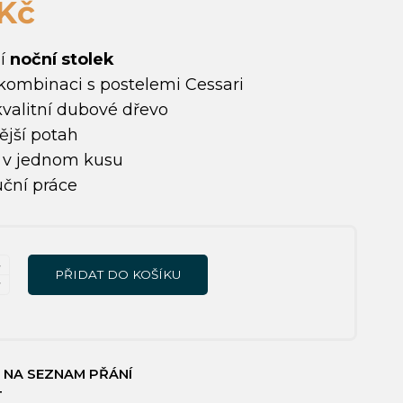
Kč
ní
noční stolek
kombinaci s postelemi Cessari
kvalitní dubové dřevo
ější potah
 v jednom kusu
uční práce
Í
PŘIDAT DO KOŠÍKU
 NA SEZNAM PŘÁNÍ
T