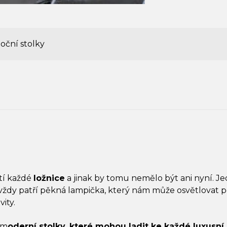
oční stolky
tí každé
ložnice
a jinak by tomu nemělo být ani nyní. J
ždy patří pěkná lampička, který nám může osvětlovat po
ity.
 m
oderní stolky, které mohou ladit ke každé luxusní 