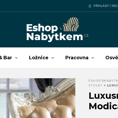
PŘIHLÁSIT / RE
& Bar
Ložnice
Pracovna
Osvě
ESHOPSNABYTK
STOLKY
>
LUXU
Luxusn
Modic