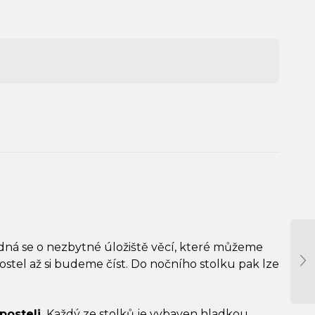
edná se o nezbytné úložiště věcí, které můžeme
stel až si budeme číst. Do nočního stolku pak lze
posteli.
Každý ze stolků je vybaven hladkou