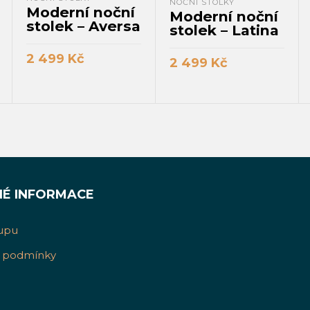
NOČNÍ STOLKY
Moderní noční
Moderní noční
stolek – Aversa
stolek – Latina
2 499
Kč
2 499
Kč
PŘIDAT DO KOŠÍKU
PŘIDAT DO KOŠÍKU
NÉ INFORMACE
upu
 podmínky