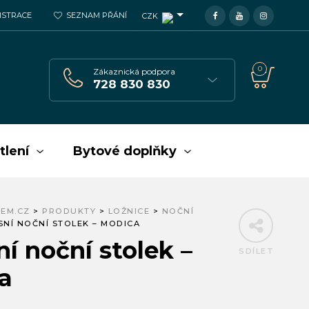
GISTRACE
SEZNAM PŘÁNÍ
CZK
0
Zákaznická podpora
728 830 830
tlení
Bytové doplňky
EM.CZ
>
PRODUKTY
>
LOŽNICE
>
NOČNÍ
SNÍ NOČNÍ STOLEK – MODICA
í noční stolek –
SDÍLET
a