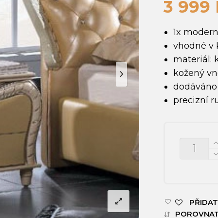
3 999
1x moder
vhodné v 
materiál: 
kožený vn
dodáváno
precizní r
MNOŽSTV
PŘIDAT
POROVNA