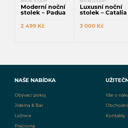
NOČNÍ STOLKY
NOČNÍ STOLKY
Moderní noční
Luxusní noční
stolek – Padua
stolek – Catalia
2 499
Kč
3 000
Kč
PŘIDAT DO KOŠÍKU
PŘIDAT DO KOŠÍKU
NAŠE NABÍDKA
UŽITEČ
Obývací pokoj
Vše o nák
Jídelna & Bar
Obchodní
Ložnice
Kontakty
Pracovna