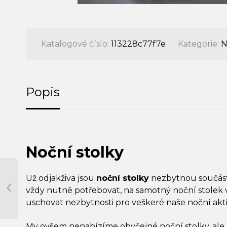
Katalogové číslo:
113228c77f7e
Kategorie:
N
Popis
Noční stolky
Už odjakživa jsou
noční stolky
nezbytnou součás
vždy nutně potřebovat, na samotný noční stolek v
uschovat nezbytnosti pro veškeré naše noční aktiv
My ovšem nenabízíme obyčejné noční stolky, ale