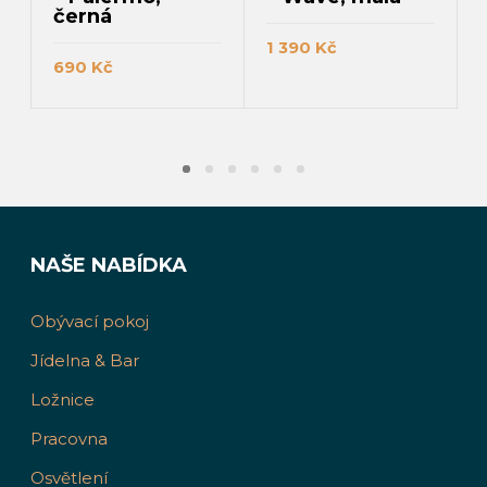
černá
1 390
Kč
690
Kč
PŘIDAT DO KOŠÍKU
PŘIDAT DO KOŠÍKU
NAŠE NABÍDKA
Obývací pokoj
Jídelna & Bar
Ložnice
Pracovna
Osvětlení