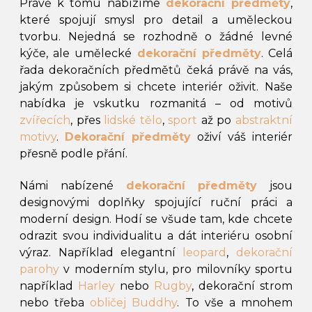
Právě k tomu nabízíme
dekorační předměty
,
které spojují smysl pro detail a uměleckou
tvorbu. Nejedná se rozhodně o žádné levné
kýče, ale umělecké
dekorační předměty
. Celá
řada dekoračních předmětů čeká právě na vás,
jakým způsobem si chcete interiér oživit. Naše
nabídka je vskutku rozmanitá – od motivů
zvířecích
, přes
lidské tělo
,
sport
až po
abstraktní
motivy
.
Dekorační předměty
oživí váš interiér
přesně podle přání.
Námi nabízené
dekorační předměty
jsou
designovými doplňky spojující ruční práci a
moderní design. Hodí se všude tam, kde chcete
odrazit svou individualitu a dát interiéru osobní
výraz. Například elegantní
leopard
,
dekorační
parohy
v moderním stylu, pro milovníky sportu
například
Harley
nebo
Rugby
, dekorační strom
nebo třeba
obličej Buddhy
. To vše a mnohem