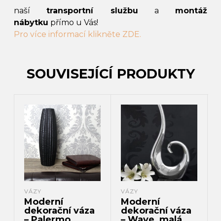
naší
transportní službu
a
montáž
nábytku
přímo u Vás!
Pro více informací klikněte ZDE.
SOUVISEJÍCÍ PRODUKTY
VÁZY
VÁZY
Moderní
Moderní
dekorační váza
dekorační váza
– Palermo,
– Wave, malá