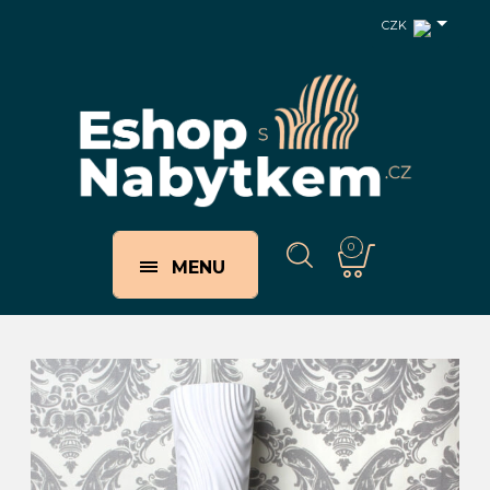
CZK
0
MENU