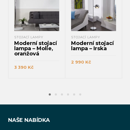
STOJACÍ LAMPY
STOJACÍ LAMPY
Moderní stojací
Moderní stojací
lampa – Molie,
lampa – Irska
oranžová
2 990
Kč
3 390
Kč
PŘIDAT DO KOŠÍKU
PŘIDAT DO KOŠÍKU
NAŠE NABÍDKA