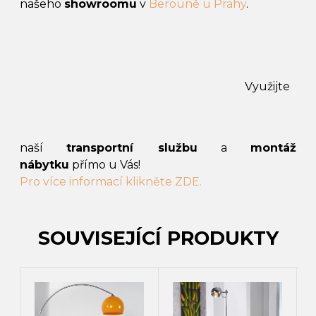
našeho
showroomu
v
Berouně u Prahy
.
Využijte
naší
transportní službu
a
montáž
nábytku
přímo u Vás!
Pro více informací klikněte ZDE.
SOUVISEJÍCÍ PRODUKTY