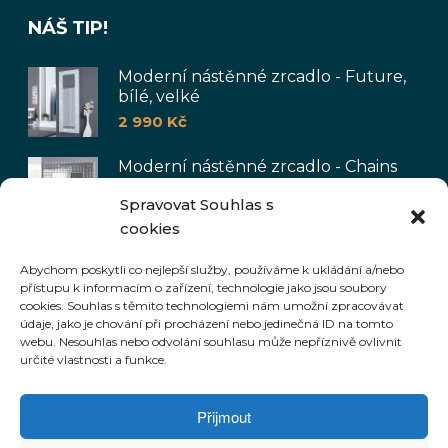
NÁŠ TIP!
Moderní nástěnné zrcadlo - Future,
bílé, velké
2 990
Kč
Moderní nástěnné zrcadlo - Chains
7 790
Kč
Spravovat Souhlas s
cookies
Moderní lustr - Odette, černá
Abychom poskytli co nejlepší služby, používáme k ukládání a/nebo
5 590
Kč
přístupu k informacím o zařízení, technologie jako jsou soubory
cookies. Souhlas s těmito technologiemi nám umožní zpracovávat
údaje, jako je chování při procházení nebo jedinečná ID na tomto
webu. Nesouhlas nebo odvolání souhlasu může nepříznivě ovlivnit
určité vlastnosti a funkce.
Přijmout
© 2021 - EshopsNabytkem.cz. Vytvořeno