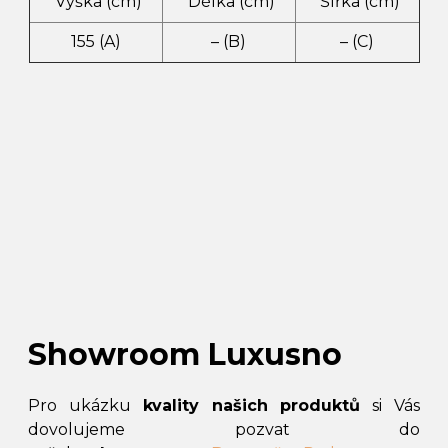
Výška (cm)
Délka (cm)
Šířka (cm)
155 (A)
– (B)
– (C)
Showroom Luxusno
Pro ukázku
kvality našich produktů
si Vás
dovolujeme pozvat do