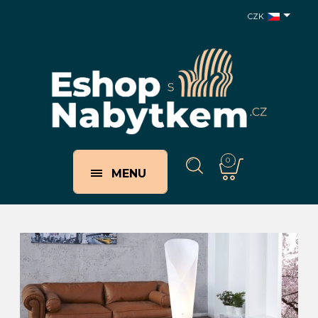
CZK
0
MENU