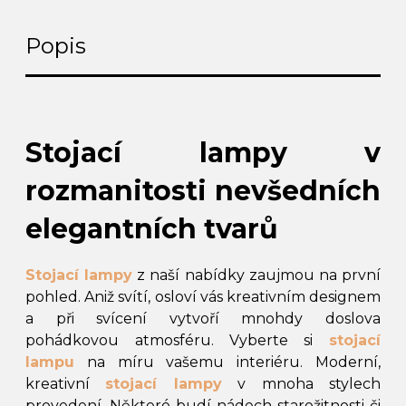
Popis
Stojací lampy v
rozmanitosti nevšedních
elegantních tvarů
Stojací lampy
z naší nabídky zaujmou na první
pohled. Aniž svítí, osloví vás kreativním designem
a při svícení vytvoří mnohdy doslova
pohádkovou atmosféru. Vyberte si
stojací
lampu
na míru vašemu interiéru. Moderní,
kreativní
stojací lampy
v mnoha stylech
provedení. Některé budí nádech starožitnosti či